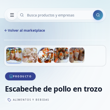
Buscar
Volver al marketplace
Copiar
Compart
Compa
Deslizá para ver más imágenes
1
/
5
VER
Compa
Compa
Compa
PRODUCTO
Escabeche de pollo en trozo
ALIMENTOS Y BEBIDAS