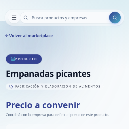
Buscar
Volver al marketplace
Copiar
Compart
Compa
1
/
1
VER
Compa
PRODUCTO
Compa
Empanadas picantes
Compa
FABRICACIÓN Y ELABORACIÓN DE ALIMENTOS
Precio a convenir
Coordiná con la empresa para definir el precio de este producto.