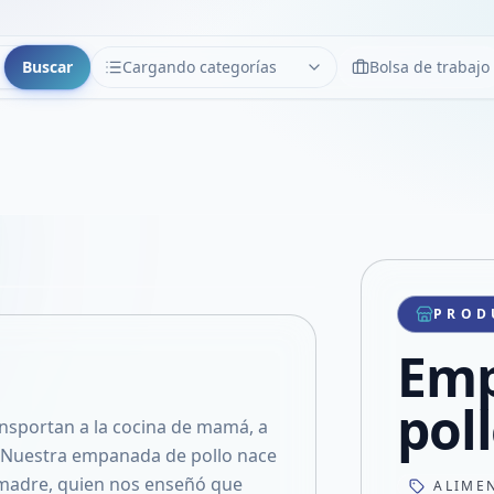
Buscar
Cargando categorías
Bolsa de trabajo
CATEGORÍAS
Limpiar
Cargando categorías...
Copiar link
Compartir producto
Compartir por WhatsApp
PROD
VER EN PANTALLA COMPLETA
Compartir por mail
Emp
Compartir en Facebook
Compartir en X
pol
ansportan a la cocina de mamá, a
no. Nuestra empanada de pollo nace
 madre, quien nos enseñó que
ALIME