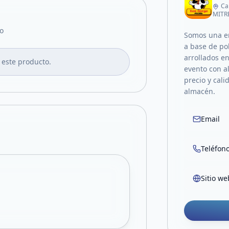
Ca
MITR
o
Somos una em
a base de po
arrollados e
 este producto.
evento con al
precio y cal
almacén.
Email
Teléfon
Sitio we