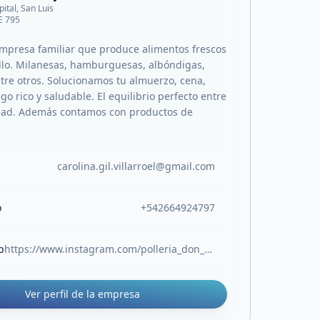
pital, San Luis
E 795
presa familiar que produce alimentos frescos
llo. Milanesas, hamburguesas, albóndigas,
ntre otros. Solucionamos tu almuerzo, cena,
go rico y saludable. El equilibrio perfecto entre
idad. Además contamos con productos de
carolina.gil.villarroel@gmail.com
o
+542664924797
b
https://www.instagram.com/polleria_don_jorge/
Ver perfil de la empresa