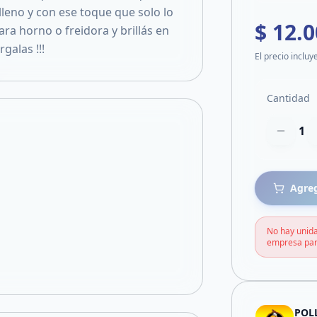
lleno y con ese toque que solo lo
$ 12.
ara horno o freidora y brillás en
galas !!!
El precio incluy
Cantidad
1
Agreg
No hay unida
empresa par
POL