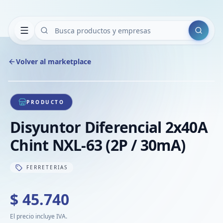
Buscar
Volver al marketplace
Copiar
Compart
Compa
1
/
1
VER
Compa
PRODUCTO
Compa
Disyuntor Diferencial 2x40A
Compa
Chint NXL-63 (2P / 30mA)
FERRETERIAS
$ 45.740
El precio incluye IVA.