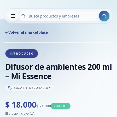
Buscar
Volver al marketplace
Copiar
Compart
Compa
1
/
1
VER
Compa
PRODUCTO
Compa
Difusor de ambientes 200 ml
Compa
– Mi Essence
BAZAR Y DECORACIÓN
$ 18.000
$ 21.000
-
14
% OFF
El precio incluye IVA.