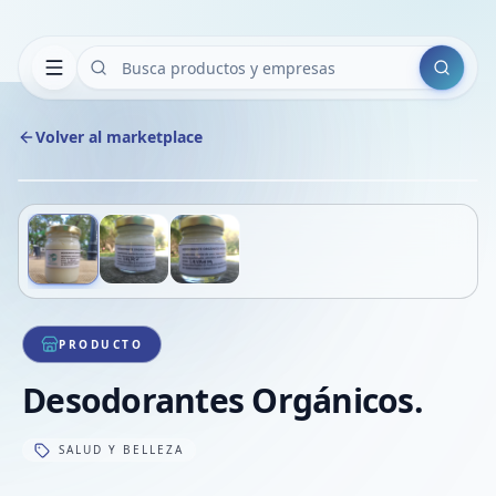
Buscar
Volver al marketplace
Copiar
Compart
Compa
Deslizá para ver más imágenes
1
/
3
VER
Compa
Compa
Compa
PRODUCTO
Desodorantes Orgánicos.
SALUD Y BELLEZA