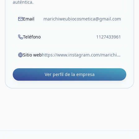
auténtica.
Email
marichiweubiocosmetica@gmail.com
Teléfono
1127433961
Sitio web
https://www.instagram.com/marichiweu_._/
Ver perfil de la empresa