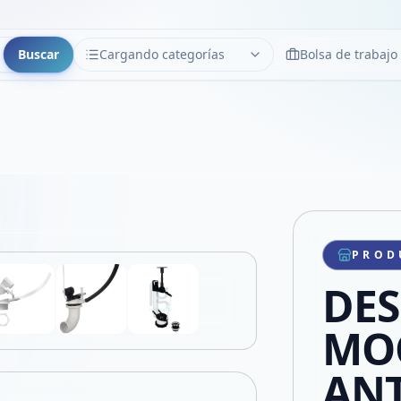
Buscar
Cargando categorías
Bolsa de trabajo
CATEGORÍAS
Limpiar
Cargando categorías...
Copiar link
Compartir producto
Compartir por WhatsApp
PROD
VER EN PANTALLA COMPLETA
Compartir por mail
DE
Compartir en Facebook
Compartir en X
MO
AN