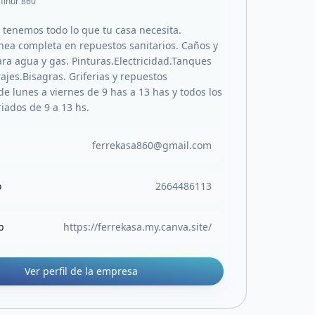
afinur 860
 tenemos todo lo que tu casa necesita.
nea completa en repuestos sanitarios. Caños y
ara agua y gas. Pinturas.Electricidad.Tanques
ajes.Bisagras. Griferias y repuestos
e lunes a viernes de 9 has a 13 has y todos los
iados de 9 a 13 hs.
ferrekasa860@gmail.com
o
2664486113
b
https://ferrekasa.my.canva.site/
Ver perfil de la empresa