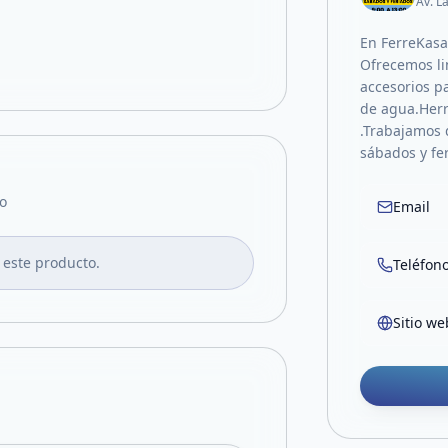
Av. L
En FerreKasa
Ofrecemos li
accesorios p
de agua.Herr
.Trabajamos d
sábados y fer
o
Email
 este producto.
Teléfon
Sitio we