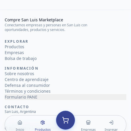
Compre San Luis Marketplace
Conectamos empresas y personas en San Luis con
oportunidades, productos y servicios.
EXPLORAR
Productos
Empresas
Bolsa de trabajo
INFORMACIÓN
Sobre nosotros
Centro de aprendizaje
Defensa al consumidor
Términos y condiciones
Formulario PANE
CONTACTO
San Luis, Argentina
©
2026
Compre San Luis Marketplace
Inicio
Productos
Empresas
Ingresar