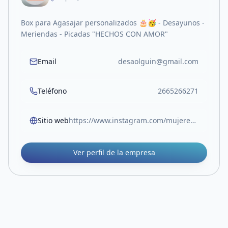
Box para Agasajar personalizados 🎂🥳 - Desayunos -
Meriendas - Picadas "HECHOS CON AMOR"
Email
desaolguin@gmail.com
Teléfono
2665266271
Sitio web
https://www.instagram.com/mujeresalvolantesanluis?igsh=eDAyanRtcm5yaGh5
Ver perfil de la empresa