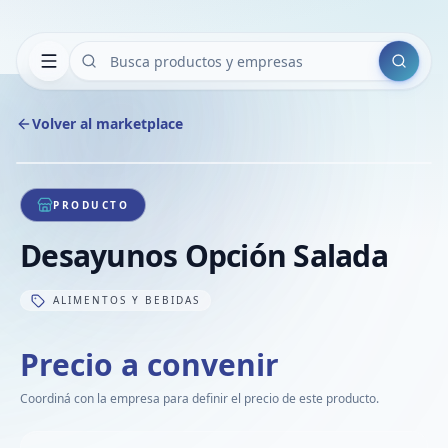
Buscar
Volver al marketplace
Copiar
Compart
Compa
1
/
1
VER
Compa
PRODUCTO
Compa
Desayunos Opción Salada
Compa
ALIMENTOS Y BEBIDAS
Precio a convenir
Coordiná con la empresa para definir el precio de este producto.