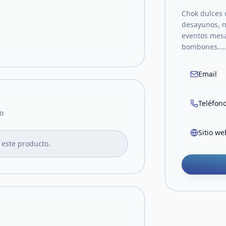
Chok dulces d
desayunos, m
eventos mesa
bombones….
Email
Teléfon
o
Sitio we
 este producto.