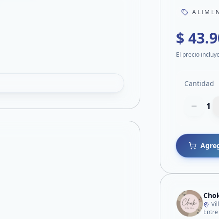
ALIME
$ 43.
El precio incluy
Cantidad
1
Agreg
Chok
Vi
Entre