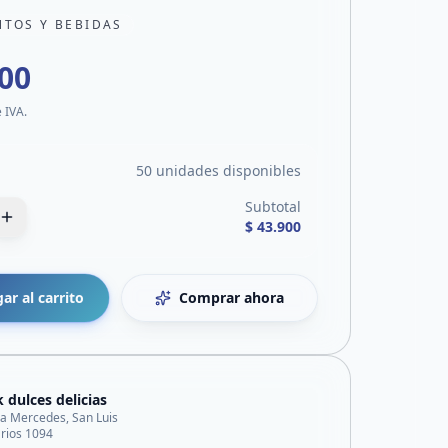
NTOS Y BEBIDAS
900
e IVA.
50 unidades disponibles
Subtotal
$ 43.900
ar al carrito
Comprar ahora
 dulces delicias
lla Mercedes, San Luis
 rios 1094