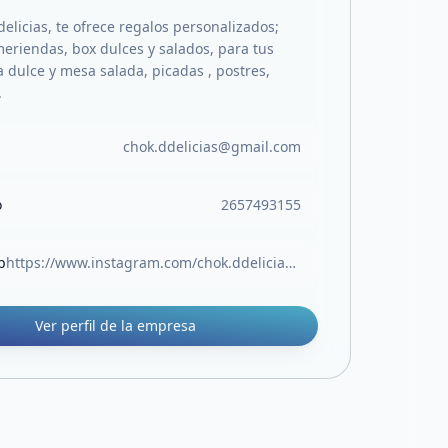
elicias, te ofrece regalos personalizados;
eriendas, box dulces y salados, para tus
 dulce y mesa salada, picadas , postres,
.
chok.ddelicias@gmail.com
o
2657493155
b
https://www.instagram.com/chok.ddelicias?igsh=MTlia3l2NnZkdHdiMQ==
Ver perfil de la empresa