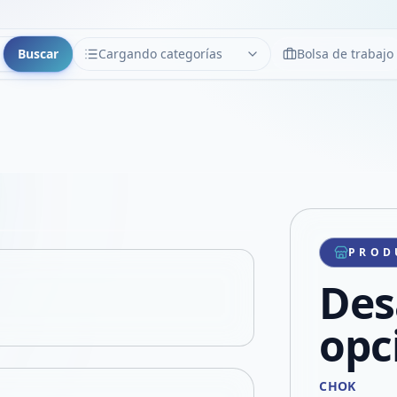
Buscar
Cargando categorías
Bolsa de trabajo
CATEGORÍAS
Limpiar
Cargando categorías...
Copiar link
Compartir producto
Compartir por WhatsApp
PROD
VER EN PANTALLA COMPLETA
Compartir por mail
Des
Compartir en Facebook
Compartir en X
opc
CHOK