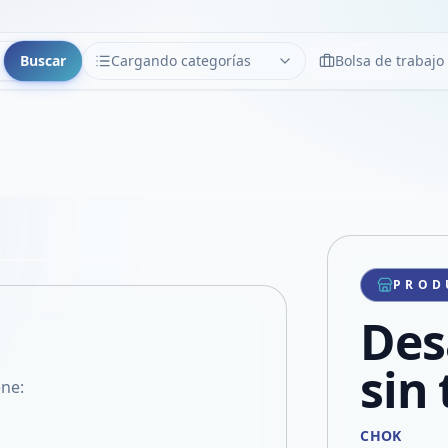
Buscar
Cargando categorías
Bolsa de trabajo
CATEGORÍAS
Limpiar
Cargando categorías...
Copiar link
Compartir producto
Compartir por WhatsApp
PROD
VER EN PANTALLA COMPLETA
Compartir por mail
Des
Compartir en Facebook
Compartir en X
sin 
ne:
CHOK