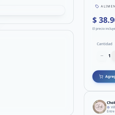
ALIME
$ 38.
El precio incluy
Cantidad
1
Agreg
Chok
Vi
Entre