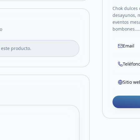
Chok dulces d
desayunos, m
eventos mesa
bombones….
o
Email
 este producto.
Teléfon
Sitio we