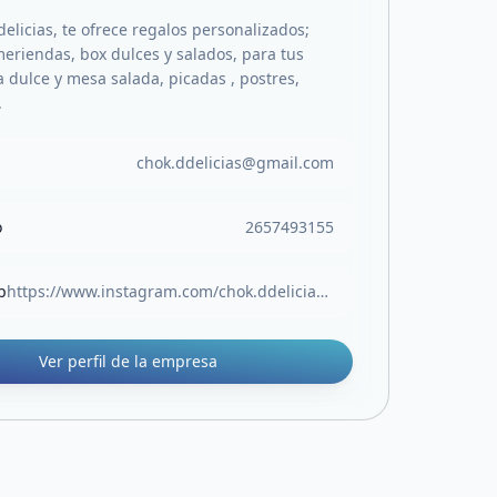
elicias, te ofrece regalos personalizados;
eriendas, box dulces y salados, para tus
 dulce y mesa salada, picadas , postres,
.
chok.ddelicias@gmail.com
o
2657493155
b
https://www.instagram.com/chok.ddelicias?igsh=MTlia3l2NnZkdHdiMQ==
Ver perfil de la empresa