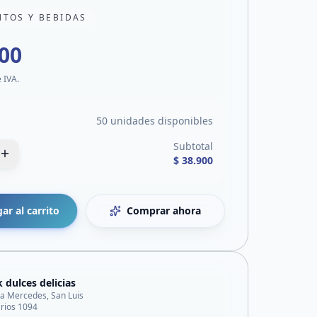
NTOS Y BEBIDAS
900
e IVA.
50 unidades disponibles
Subtotal
$ 38.900
ar al carrito
Comprar ahora
 dulces delicias
lla Mercedes, San Luis
 rios 1094