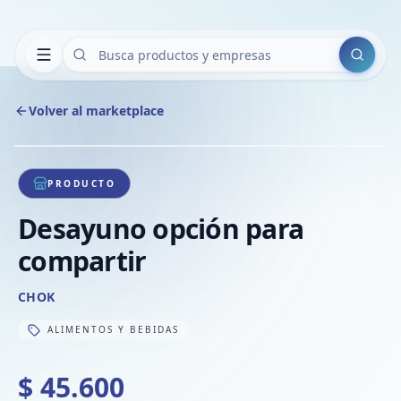
Buscar
Volver al marketplace
Copiar
Compart
Compa
1
/
1
VER
Compa
PRODUCTO
Compa
Desayuno opción para
Compa
compartir
CHOK
ALIMENTOS Y BEBIDAS
$ 45.600