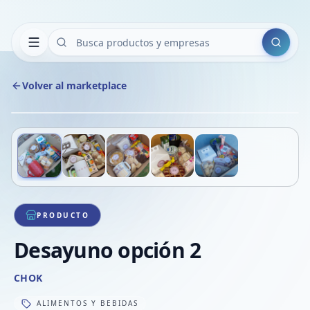
Buscar
Volver al marketplace
Copiar
Compart
Compa
Deslizá para ver más imágenes
1
/
5
VER
Compa
Compa
Compa
PRODUCTO
Desayuno opción 2
CHOK
ALIMENTOS Y BEBIDAS