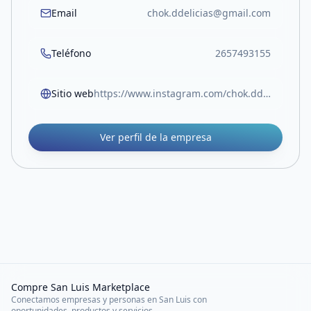
Email
chok.ddelicias@gmail.com
Teléfono
2657493155
Sitio web
https://www.instagram.com/chok.ddelicias?igsh=MTlia3l2NnZkdHdiMQ==
Ver perfil de la empresa
Compre San Luis Marketplace
Conectamos empresas y personas en San Luis con
oportunidades, productos y servicios.