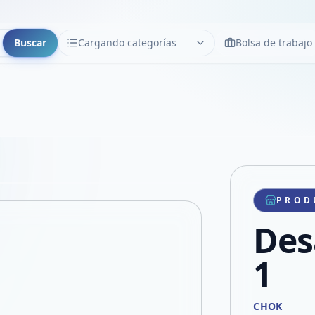
Buscar
Cargando categorías
Bolsa de trabajo
CATEGORÍAS
Limpiar
Cargando categorías...
Copiar link
Compartir producto
Compartir por WhatsApp
PROD
VER EN PANTALLA COMPLETA
Compartir por mail
Des
Compartir en Facebook
Compartir en X
1
CHOK