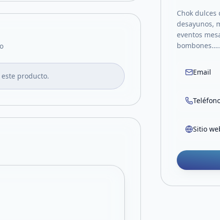
Chok dulces d
desayunos, m
eventos mesa
bombones….
o
Email
 este producto.
Teléfon
Sitio we