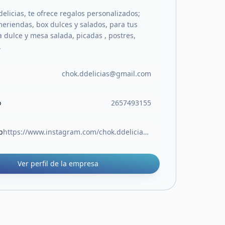
elicias, te ofrece regalos personalizados;
eriendas, box dulces y salados, para tus
 dulce y mesa salada, picadas , postres,
.
chok.ddelicias@gmail.com
o
2657493155
b
https://www.instagram.com/chok.ddelicias?igsh=MTlia3l2NnZkdHdiMQ==
Ver perfil de la empresa