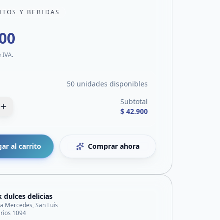
NTOS Y BEBIDAS
900
e IVA.
50 unidades disponibles
Subtotal
$ 42.900
ar al carrito
Comprar ahora
 dulces delicias
lla Mercedes, San Luis
 rios 1094