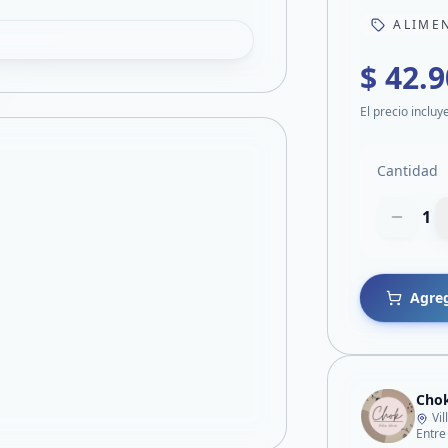
ALIME
$ 42.
El precio incluy
Cantidad
1
Agreg
Chok
Vi
Entre