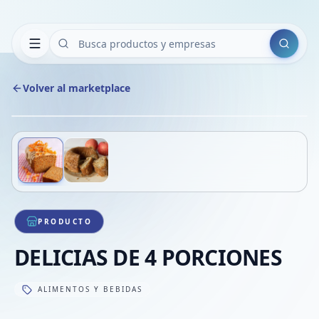
Buscar
Volver al marketplace
Copiar
Compart
Compa
Deslizá para ver más imágenes
1
/
2
VER
Compa
Compa
Compa
PRODUCTO
DELICIAS DE 4 PORCIONES
ALIMENTOS Y BEBIDAS