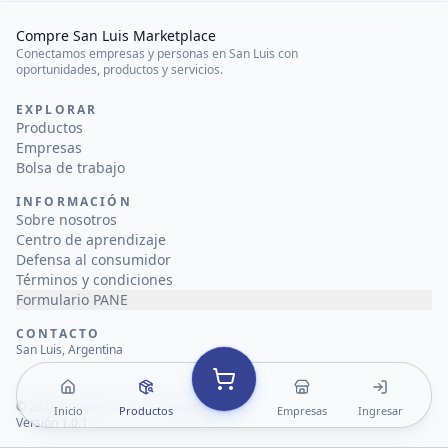
Compre San Luis Marketplace
Conectamos empresas y personas en San Luis con
oportunidades, productos y servicios.
EXPLORAR
Productos
Empresas
Bolsa de trabajo
INFORMACIÓN
Sobre nosotros
Centro de aprendizaje
Defensa al consumidor
Términos y condiciones
Formulario PANE
CONTACTO
San Luis, Argentina
©
2026
Compre San Luis Marketplace
Inicio
Productos
Empresas
Ingresar
Versión 1.0.1