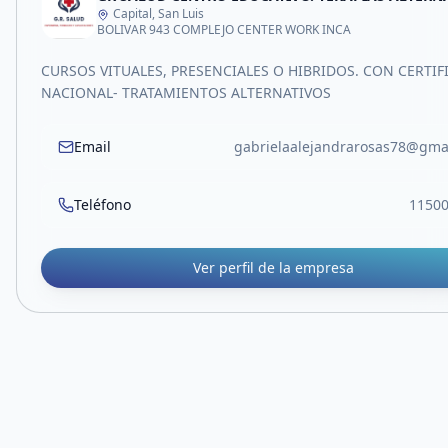
Capital, San Luis
BOLIVAR 943 COMPLEJO CENTER WORK INCA
CURSOS VITUALES, PRESENCIALES O HIBRIDOS. CON CERTI
NACIONAL- TRATAMIENTOS ALTERNATIVOS
Email
gabrielaalejandrarosas78@gma
Teléfono
1150
Ver perfil de la empresa