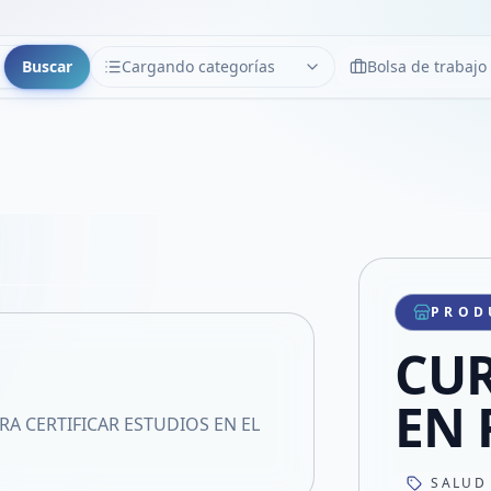
Buscar
Cargando categorías
Bolsa de trabajo
CATEGORÍAS
Limpiar
Cargando categorías...
Copiar link
Compartir producto
Compartir por WhatsApp
PROD
VER EN PANTALLA COMPLETA
Compartir por mail
CUR
Compartir en Facebook
Compartir en X
EN 
RA CERTIFICAR ESTUDIOS EN EL
SALUD