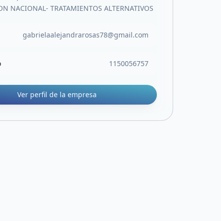
ION NACIONAL- TRATAMIENTOS ALTERNATIVOS
gabrielaalejandrarosas78@gmail.com
o
1150056757
Ver perfil de la empresa