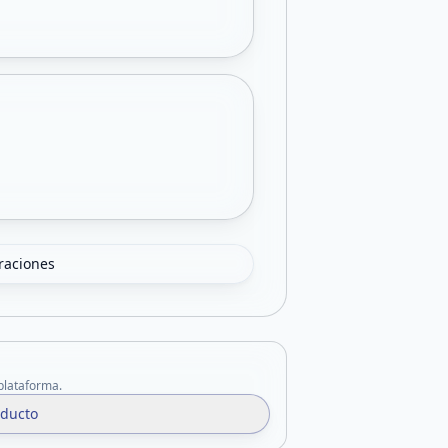
oraciones
 plataforma.
oducto