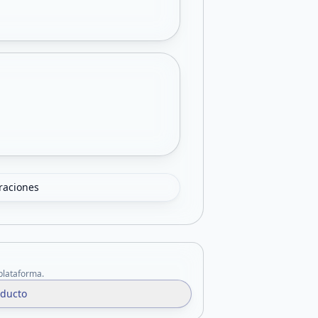
oraciones
 plataforma.
oducto