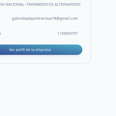
ION NACIONAL- TRATAMIENTOS ALTERNATIVOS
gabrielaalejandrarosas78@gmail.com
o
1150056757
Ver perfil de la empresa