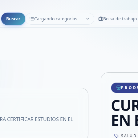
Buscar
Cargando categorías
Bolsa de trabajo
CATEGORÍAS
Limpiar
Cargando categorías...
Copiar link
Compartir producto
Compartir por WhatsApp
PROD
VER EN PANTALLA COMPLETA
Compartir por mail
CUR
Compartir en Facebook
Compartir en X
EN 
RA CERTIFICAR ESTUDIOS EN EL
SALUD