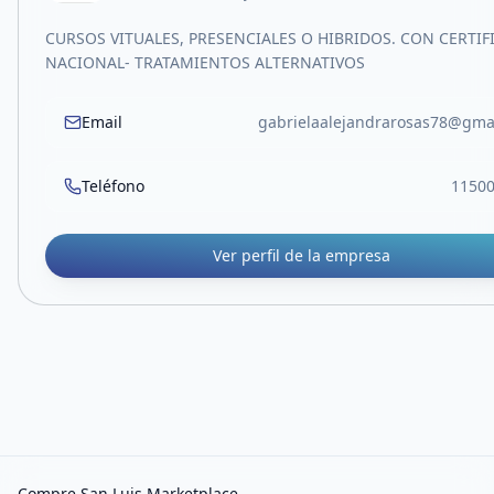
CURSOS VITUALES, PRESENCIALES O HIBRIDOS. CON CERTI
NACIONAL- TRATAMIENTOS ALTERNATIVOS
Email
gabrielaalejandrarosas78@gma
Teléfono
1150
Ver perfil de la empresa
Compre San Luis Marketplace