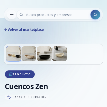
Buscar
Volver al marketplace
Copiar
Compart
Compa
Deslizá para ver más imágenes
1
/
4
VER
Compa
Compa
Compa
PRODUCTO
Cuencos Zen
BAZAR Y DECORACIÓN