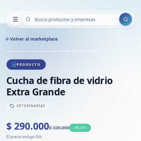
Buscar
Volver al marketplace
Copiar
Compart
Compa
1
/
1
VER
Compa
PRODUCTO
Compa
Cucha de fibra de vidrio
Compa
Extra Grande
VETERINARIAS
$ 290.000
$ 320.000
-
9
% OFF
El precio incluye IVA.