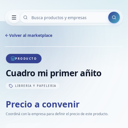
Buscar
Volver al marketplace
Copiar
Compart
Compa
1
/
1
VER
Compa
PRODUCTO
Compa
Cuadro mi primer añito
Compa
LIBRERIA Y PAPELERIA
Precio a convenir
Coordiná con la empresa para definir el precio de este producto.