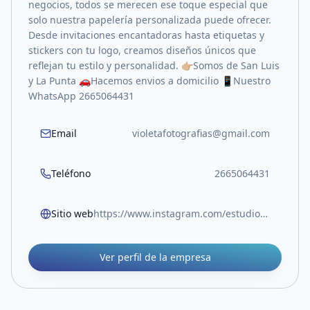
negocios, todos se merecen ese toque especial que
solo nuestra papelería personalizada puede ofrecer.
Desde invitaciones encantadoras hasta etiquetas y
stickers con tu logo, creamos diseños únicos que
reflejan tu estilo y personalidad. 👉🏼Somos de San Luis
y La Punta 🚗Hacemos envios a domicilio 📱Nuestro
WhatsApp 2665064431
Email
violetafotografias@gmail.com
Teléfono
2665064431
Sitio web
https://www.instagram.com/estudio.violeta_?igsh=MWxzY25zcmI2b2NncA==
Ver perfil de la empresa