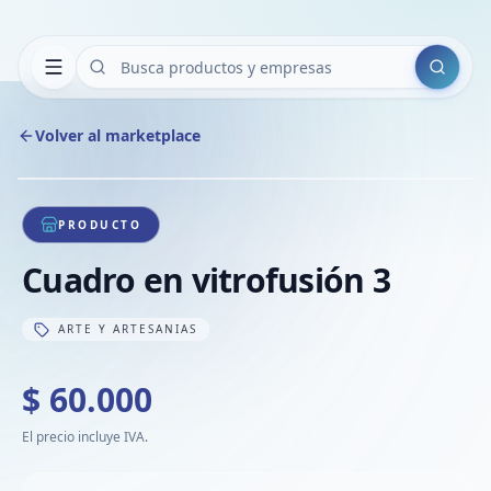
Buscar
Volver al marketplace
Copiar
Compart
Compa
1
/
1
VER
Compa
PRODUCTO
Compa
Cuadro en vitrofusión 3
Compa
ARTE Y ARTESANIAS
$ 60.000
El precio incluye IVA.