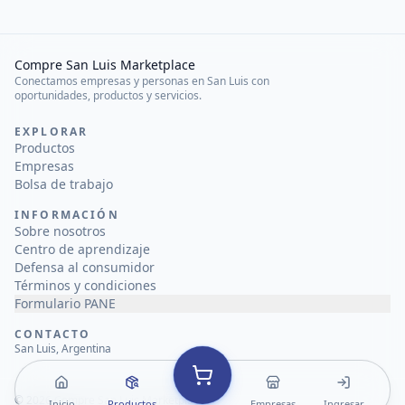
Compre San Luis Marketplace
Conectamos empresas y personas en San Luis con
oportunidades, productos y servicios.
EXPLORAR
Productos
Empresas
Bolsa de trabajo
INFORMACIÓN
Sobre nosotros
Centro de aprendizaje
Defensa al consumidor
Términos y condiciones
Formulario PANE
CONTACTO
San Luis, Argentina
©
2026
Compre San Luis Marketplace
Inicio
Productos
Empresas
Ingresar