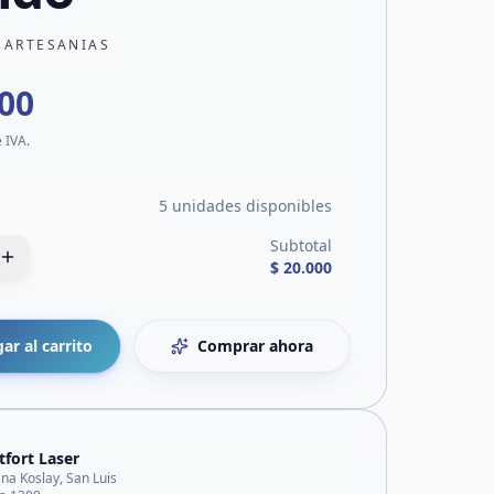
 ARTESANIAS
000
e IVA.
5 unidades disponibles
Subtotal
$ 20.000
ar al carrito
Comprar ahora
fort Laser
ana Koslay, San Luis