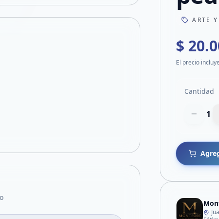
ARTE Y
$ 20.
El precio incluy
Cantidad
1
Agreg
o
Mont
Ju