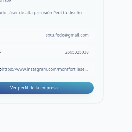
a 1309
ado Láser de alta precisión Pedí tu diseño
sotu.fede@gmail.com
o
2665325038
b
https://www.instagram.com/montfort.laser?igsh=MWhseDlqeW9tYm1lNg==&utm_source=ig_contact_invite
Ver perfil de la empresa