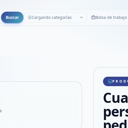
Buscar
Cargando categorías
Bolsa de trabajo
CATEGORÍAS
Limpiar
Cargando categorías...
Copiar link
Compartir producto
Compartir por WhatsApp
PROD
VER EN PANTALLA COMPLETA
Compartir por mail
Cua
Compartir en Facebook
Compartir en X
per
a
ped