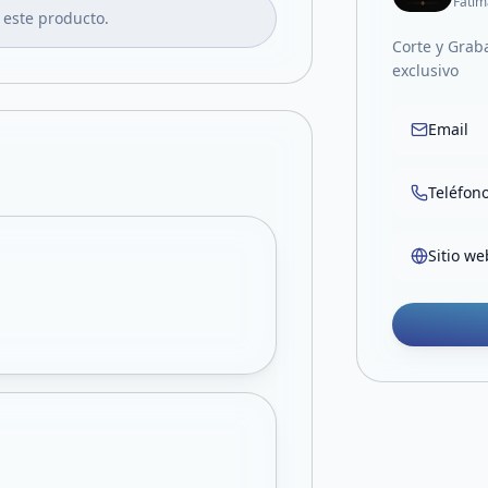
Fátim
 este producto.
Corte y Grab
exclusivo
Email
Teléfon
Sitio we