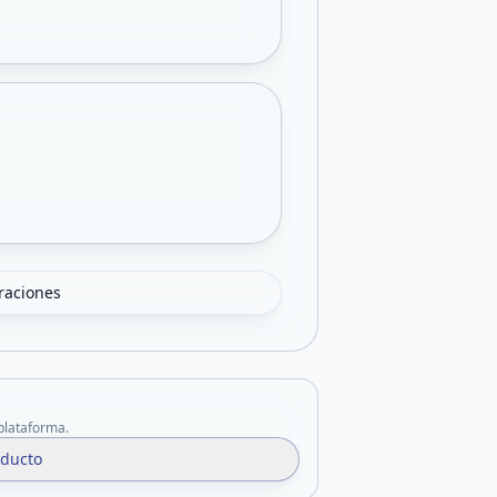
oraciones
 plataforma.
oducto