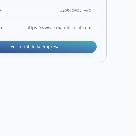
o
0266154631475
b
https://www.tomanotasmat.com
Ver perfil de la empresa