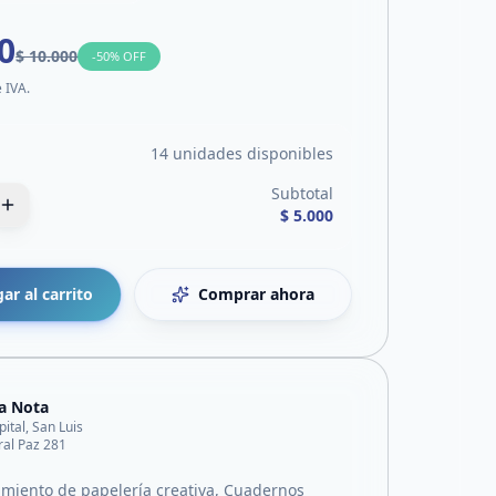
0
$ 10.000
-
50
% OFF
e IVA.
14 unidades disponibles
Subtotal
$ 5.000
ar al carrito
Comprar ahora
a Nota
pital, San Luis
al Paz 281
iento de papelería creativa, Cuadernos