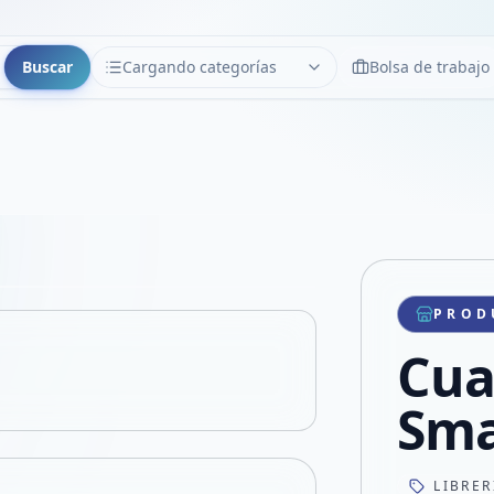
Buscar
Cargando categorías
Bolsa de trabajo
CATEGORÍAS
Limpiar
Cargando categorías...
Copiar link
Compartir producto
Compartir por WhatsApp
PROD
VER EN PANTALLA COMPLETA
Compartir por mail
Cua
Compartir en Facebook
Compartir en X
Sma
LIBRER