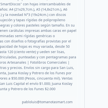
 "SmartDiscos" con hojas intercambiables de
años: A4 (21x29,7cm.), A5 (14,8x21cm.), A6
.) y la novedad N°3 (19x24cm.) con discos
sujeción y tapas rígidas de polipropileno
 negras y colores pasteles según tamaño. En su
tienen carátulas impresas ambas caras en papel
láminadas semi rígidas genéricas o
s con diseños o fotografías provistas por el
capacidad de hojas es muy variada, desde 50
asta 120 (ciento vente) y ueden ser lisas,
driculadas, punteadas y con pentagramas para
bros Artesanales | Fotolibros Comerciales |
tras y precios. Envíos sin cargo para San Luis,
unta, Juana Koslay y Potrero de los Funes por
res a $50.000 (Pesos, cincuenta mil). Ventas
an Luis Capital el envío $1.000; Juana Koslay
Punta y Potrero de los Funes $2.000
pabloluis@tomanotasmart.com