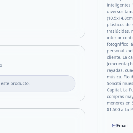
inteligentes
diversos tam
(10,5x14,8cm
plásticos de 
traslúcidas,
interior con
fotográfico 
personalizada
cliente. La 
(cincuenta) h
o
rayadas, cua
música. Ftoli
 este producto.
Solicitá mues
Capital, La P
compras mayo
menores en S
$1.500 a La 
Email