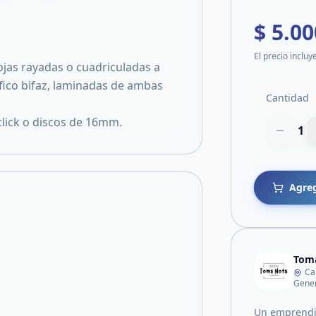
$ 5.00
El precio incluy
ojas rayadas o cuadriculadas a
áfico bifaz, laminadas de ambas
Cantidad
lick o discos de 16mm.
1
Agreg
Tom
Ca
Gener
Un emprendim