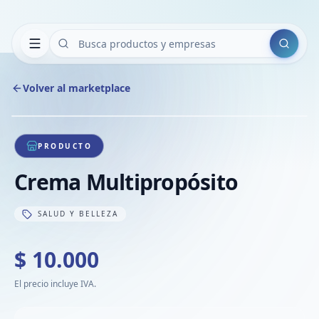
Buscar
Volver al marketplace
Copiar
Compart
Compa
1
/
1
VER
Compa
PRODUCTO
Compa
Crema Multipropósito
Compa
SALUD Y BELLEZA
$ 10.000
El precio incluye IVA.