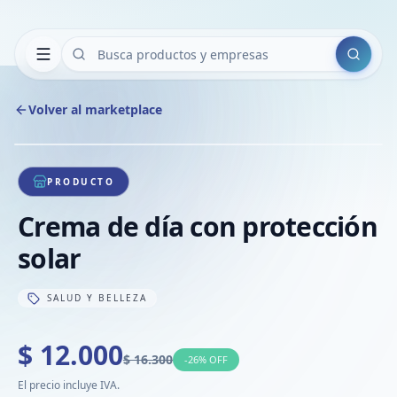
Buscar
Volver al marketplace
Copiar
Compart
Compa
1
/
1
VER
Compa
PRODUCTO
Compa
Crema de día con protección
Compa
solar
SALUD Y BELLEZA
$ 12.000
$ 16.300
-
26
% OFF
El precio incluye IVA.