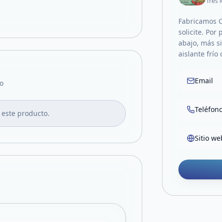
Tres 
Fabricamos C
solicite. Por
abajo, más s
aislante frío
Email
o
Teléfon
 este producto.
Sitio we