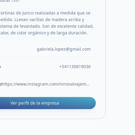
Marias 1357
ortinas de Junco realizadas a medida que se
 pedido. LLevan varillas de madera arriba y
istema de levantado. Son de excelente calidad,
 calor, de color orgánico y de larga duración.
gabriela.lopez@gmail.com
o
+541130819036
b
https://www.instagram.com/ninosalvajemerlo/
Ver perfil de la empresa