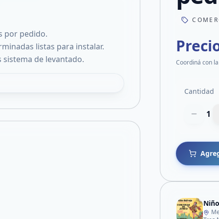
COMER
s por pedido.
Preci
minadas listas para instalar.
s sistema de levantado.
Coordiná con la
Cantidad
1
Agreg
Niño
Me