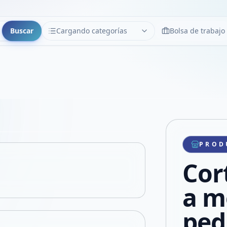
Buscar
Cargando categorías
Bolsa de trabajo
CATEGORÍAS
Limpiar
Cargando categorías...
Copiar link
Compartir producto
Compartir por WhatsApp
PROD
VER EN PANTALLA COMPLETA
Compartir por mail
Cor
Compartir en Facebook
Compartir en X
a m
ped