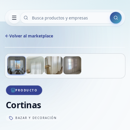
Buscar
Volver al marketplace
Copiar
Compart
Compa
Deslizá para ver más imágenes
1
/
4
VER
Compa
Compa
Compa
PRODUCTO
Cortinas
BAZAR Y DECORACIÓN