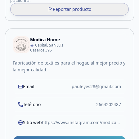
plataforma.
Reportar producto
Modica Home
Capital, San Luis
Caseros 395
Fabricación de textiles para el hogar, al mejor precio y
la mejor calidad.
Email
pauleyes28@gmail.com
Teléfono
2664202487
Sitio web
https://www.instagram.com/modicahome?igsh=cDQ5dmExaXc4MjZ2&utm_source=qr