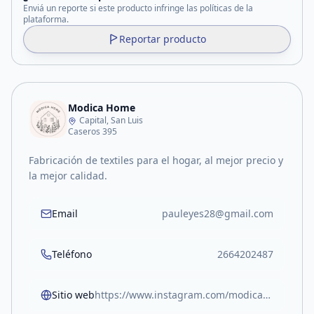
Enviá un reporte si este producto infringe las políticas de la
plataforma.
Reportar producto
Modica Home
Capital, San Luis
Caseros 395
Fabricación de textiles para el hogar, al mejor precio y
la mejor calidad.
Email
pauleyes28@gmail.com
Teléfono
2664202487
Sitio web
https://www.instagram.com/modicahome?igsh=cDQ5dmExaXc4MjZ2&utm_source=qr