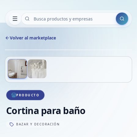
Buscar
Volver al marketplace
Copiar
Compart
Compa
Deslizá para ver más imágenes
1
/
2
VER
Compa
Compa
Compa
PRODUCTO
Cortina para baño
BAZAR Y DECORACIÓN