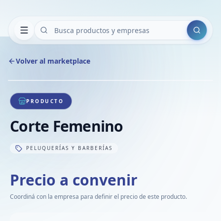
Buscar
Volver al marketplace
Copiar
Compart
Compa
1
/
1
VER
Compa
PRODUCTO
Compa
Corte Femenino
Compa
PELUQUERÍAS Y BARBERÍAS
Precio a convenir
Coordiná con la empresa para definir el precio de este producto.