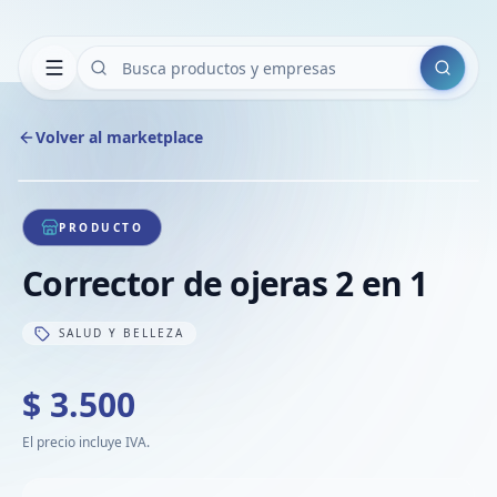
Buscar
Volver al marketplace
Copiar
Compart
Compa
1
/
1
VER
Compa
PRODUCTO
Compa
Corrector de ojeras 2 en 1
Compa
SALUD Y BELLEZA
$ 3.500
El precio incluye IVA.