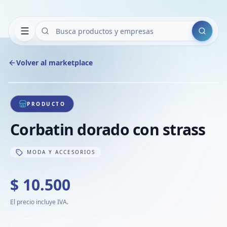
Buscar
Volver al marketplace
Copiar
Compart
Compa
1
/
1
VER
Compa
PRODUCTO
Compa
Corbatin dorado con strass
Compa
MODA Y ACCESORIOS
$ 10.500
El precio incluye IVA.