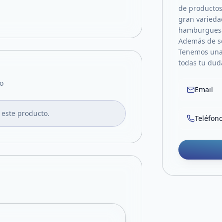
de productos
gran varieda
hamburguesas
Además de se
Tenemos una 
todas tu duda
o
Email
 este producto.
Teléfon