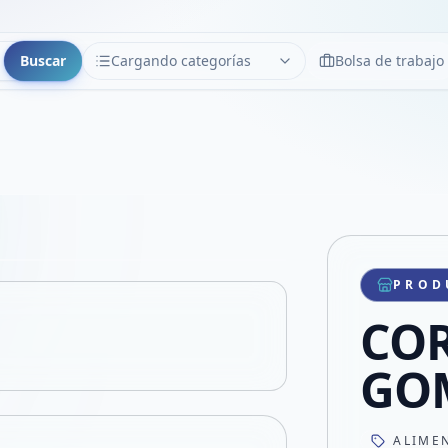
Buscar
Cargando categorías
Bolsa de trabajo
CATEGORÍAS
Limpiar
Cargando categorías...
Copiar link
Compartir producto
Compartir por WhatsApp
PROD
VER EN PANTALLA COMPLETA
Compartir por mail
CO
Compartir en Facebook
Compartir en X
GO
ALIME