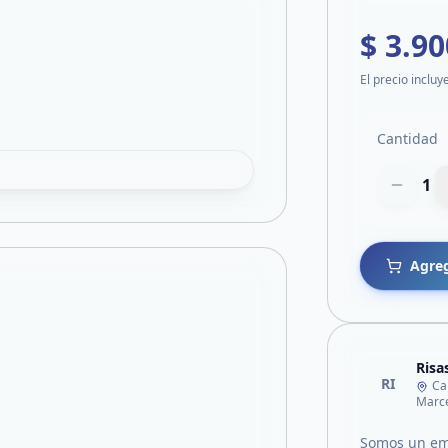
$ 3.90
El precio incluy
Cantidad
1
Agreg
Risa
RI
Ca
Marce
Somos un em