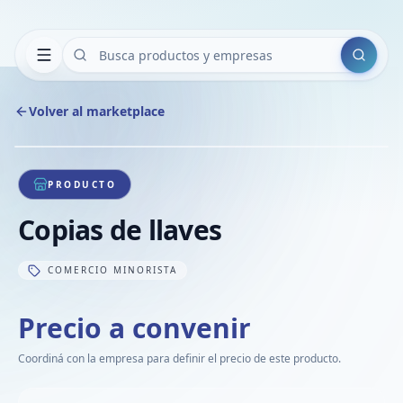
Buscar
Volver al marketplace
Copiar
Compart
Compa
1
/
1
VER
Compa
PRODUCTO
Compa
Copias de llaves
Compa
COMERCIO MINORISTA
Precio a convenir
Coordiná con la empresa para definir el precio de este producto.