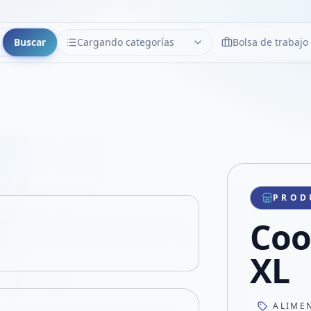
Buscar
Cargando categorías
Bolsa de trabajo
CATEGORÍAS
Limpiar
Cargando categorías...
Copiar link
Compartir producto
Compartir por WhatsApp
PROD
VER EN PANTALLA COMPLETA
Compartir por mail
Coo
Compartir en Facebook
Compartir en X
XL
ALIME