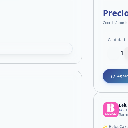
Preci
Coordiná con la
Cantidad
1
Agreg
Belu
Ca
Barri
✨ BelusCake