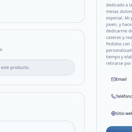
dedicado a la
mesas dulces
especial. Mi
joven, y hac
dedicarme de
caseros y re
Pedidos con 
o
personalizad
tiempo y ela
retirarse por
 este producto.
Email
Teléfon
Sitio we