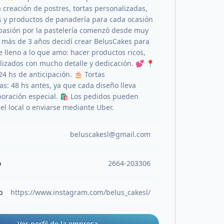
 creación de postres, tortas personalizadas,
 y productos de panadería para cada ocasión
 pasión por la pastelería comenzó desde muy
e más de 3 años decidí crear BelusCakes para
 lleno a lo que amo: hacer productos ricos,
alizados con mucho detalle y dedicación. 💕 📍
24 hs de anticipación. 🎂 Tortas
as: 48 hs antes, ya que cada diseño lleva
boración especial. 🛍️ Los pedidos pueden
 el local o enviarse mediante Uber.
beluscakesl@gmail.com
o
2664-203306
b
https://www.instagram.com/belus_cakesl/
Ver perfil de la empresa