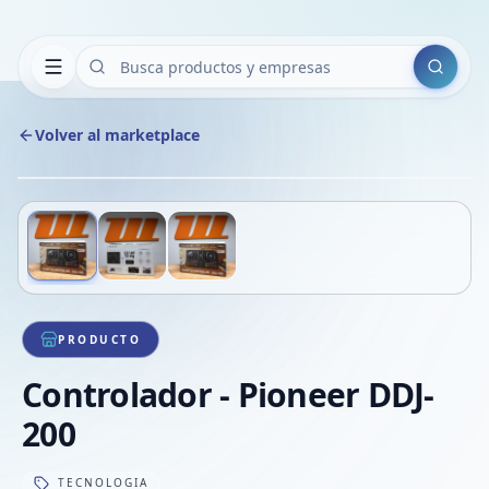
Buscar
Volver al marketplace
Copiar
Compart
Compa
Deslizá para ver más imágenes
1
/
3
VER
Compa
Compa
Compa
PRODUCTO
Controlador - Pioneer DDJ-
200
TECNOLOGIA