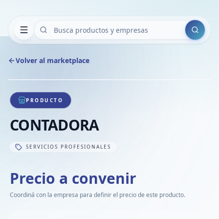
Buscar
Volver al marketplace
Copiar
Compart
Compa
1
/
1
VER
Compa
PRODUCTO
Compa
CONTADORA
Compa
SERVICIOS PROFESIONALES
Precio a convenir
Coordiná con la empresa para definir el precio de este producto.