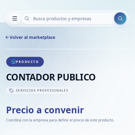
Buscar
Volver al marketplace
Copiar
Compart
Compa
1
/
1
VER
Compa
PRODUCTO
Compa
CONTADOR PUBLICO
Compa
SERVICIOS PROFESIONALES
Precio a convenir
Coordiná con la empresa para definir el precio de este producto.