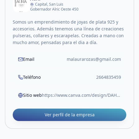
Capital, San Luis
Gobernador Alric Oeste 450
Somos un emprendimiento de joyas de plata 925 y
accesorios. Además tenemos una línea de creaciones
pulseras, collares y escarapelas. Creadas a mano con
mucho amor, pensadas para el dia a día.
Email
malaurarozas@gmail.com
Teléfono
2664835459
Sitio web
https://www.canva.com/design/DAHDpd5mOOU/zn1noEMUGQego4vNe4If2w/view?utm_content=DAHDpd5mOOU&utm_campaign=designshare&utm_medium=link2&utm_source=uniquelinks&utlId=ha58ccd21a6
Ver perfil de la empresa