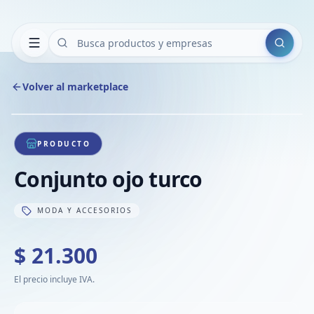
Buscar
Volver al marketplace
Copiar
Compart
Compa
1
/
1
VER
Compa
PRODUCTO
Compa
Conjunto ojo turco
Compa
MODA Y ACCESORIOS
$ 21.300
El precio incluye IVA.