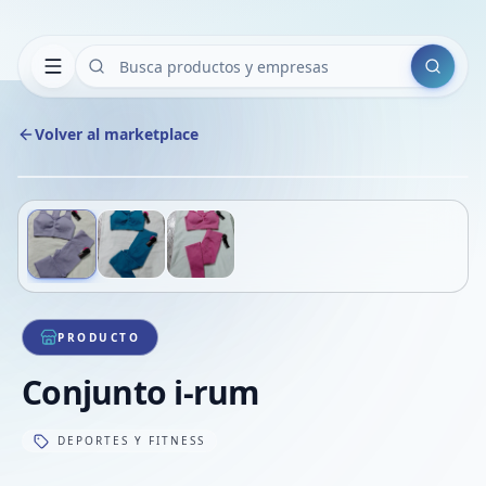
Buscar
Volver al marketplace
Copiar
Compart
Compa
Deslizá para ver más imágenes
1
/
3
VER
Compa
Compa
Compa
PRODUCTO
Conjunto i-rum
DEPORTES Y FITNESS