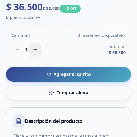
$ 36.500
$ 38.000
-
4
% OFF
El precio incluye IVA.
Cantidad
3 unidades disponibles
Subtotal
1
$ 36.500
Agregar al carrito
Comprar ahora
Descripción del
producto
Clara y top deportivo marca i-rum calidad