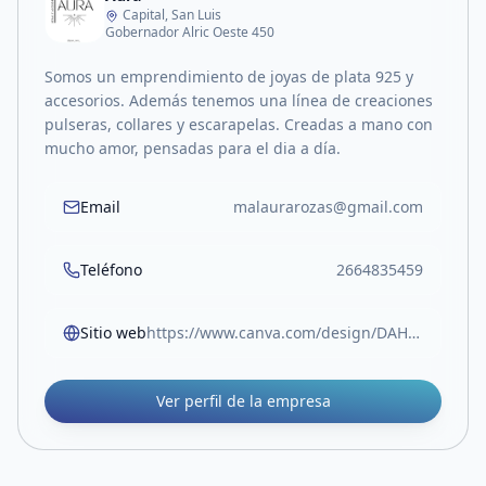
Capital, San Luis
Gobernador Alric Oeste 450
Somos un emprendimiento de joyas de plata 925 y
accesorios. Además tenemos una línea de creaciones
pulseras, collares y escarapelas. Creadas a mano con
mucho amor, pensadas para el dia a día.
Email
malaurarozas@gmail.com
Teléfono
2664835459
Sitio web
https://www.canva.com/design/DAHDpd5mOOU/zn1noEMUGQego4vNe4If2w/view?utm_content=DAHDpd5mOOU&utm_campaign=designshare&utm_medium=link2&utm_source=uniquelinks&utlId=ha58ccd21a6
Ver perfil de la empresa