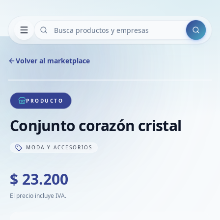
Buscar
Volver al marketplace
Copiar
Compart
Compa
1
/
1
VER
Compa
PRODUCTO
Compa
Conjunto corazón cristal
Compa
MODA Y ACCESORIOS
$ 23.200
El precio incluye IVA.