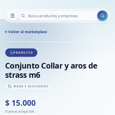
Buscar
Volver al marketplace
Copiar
Compart
Compa
1
/
1
VER
Compa
PRODUCTO
Compa
Conjunto Collar y aros de
Compa
strass m6
MODA Y ACCESORIOS
$ 15.000
El precio incluye IVA.