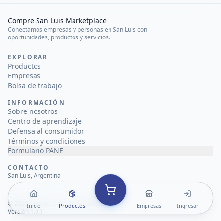
Compre San Luis Marketplace
Conectamos empresas y personas en San Luis con
oportunidades, productos y servicios.
EXPLORAR
Productos
Empresas
Bolsa de trabajo
INFORMACIÓN
Sobre nosotros
Centro de aprendizaje
Defensa al consumidor
Términos y condiciones
Formulario PANE
CONTACTO
San Luis, Argentina
©
2026
Compre San Luis Marketplace
Inicio
Productos
Empresas
Ingresar
Versión 1.0.1