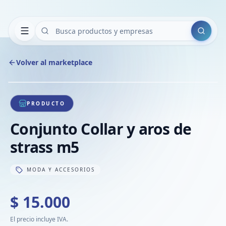
Buscar
Volver al marketplace
Copiar
Compart
Compa
1
/
1
VER
Compa
PRODUCTO
Compa
Conjunto Collar y aros de
Compa
strass m5
MODA Y ACCESORIOS
$ 15.000
El precio incluye IVA.