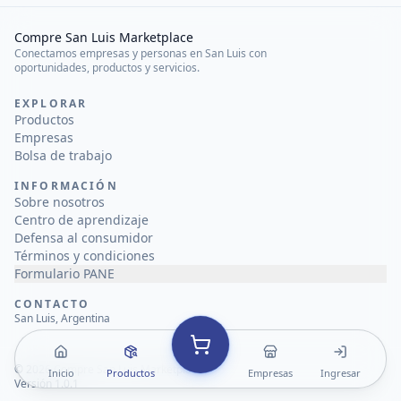
Compre San Luis Marketplace
Conectamos empresas y personas en San Luis con
oportunidades, productos y servicios.
EXPLORAR
Productos
Empresas
Bolsa de trabajo
INFORMACIÓN
Sobre nosotros
Centro de aprendizaje
Defensa al consumidor
Términos y condiciones
Formulario PANE
CONTACTO
San Luis, Argentina
©
2026
Compre San Luis Marketplace
Inicio
Productos
Empresas
Ingresar
Versión 1.0.1