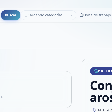
Buscar
Cargando categorías
Bolsa de trabajo
CATEGORÍAS
Limpiar
Cargando categorías...
Copiar link
Compartir producto
Compartir por WhatsApp
PROD
VER EN PANTALLA COMPLETA
Compartir por mail
Con
Compartir en Facebook
Compartir en X
aro
o.
MODA 