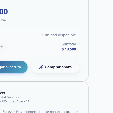
500
e IVA.
1 unidad disponible
Subtotal
$ 13.500
ar al carrito
Comprar ahora
ver
pital, San Luis
o 125 mz 257 casa 11
 a Forever Hay momentos que merecen quedar