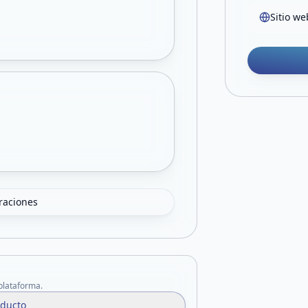
Sitio we
oraciones
 plataforma.
oducto