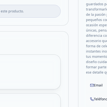
guardados pa
transformarlo
 este producto.
de la pasión 
pequeños co
ocasión espe
únicas, pens
diferencia c
accesorio que
forma de cele
instantes in
tus momentos
diseño cuida
formar parte
ese detalle 
Email
Teléfon