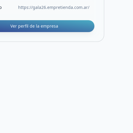
b
https://gala26.empretienda.com.ar/
Ver perfil de la empresa