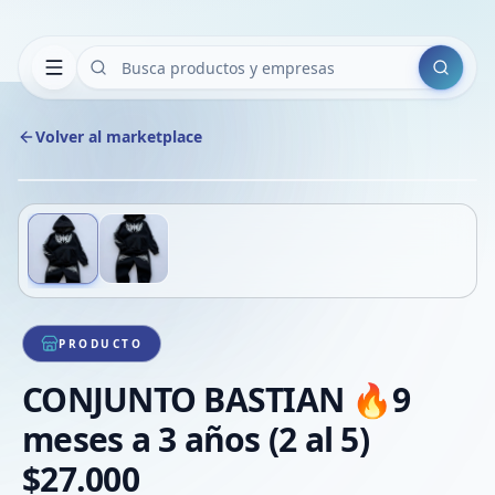
Buscar
Volver al marketplace
Copiar
Compart
Compa
Deslizá para ver más imágenes
1
/
2
VER
Compa
Compa
Compa
PRODUCTO
CONJUNTO BASTIAN 🔥9
meses a 3 años (2 al 5)
$27.000