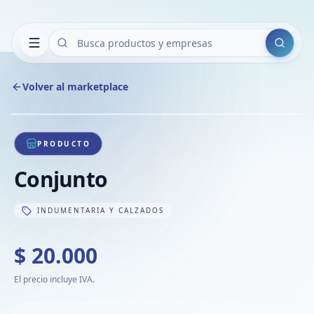
Buscar
Volver al marketplace
Copiar
Compart
Compa
1
/
1
VER
Compa
PRODUCTO
Compa
Conjunto
Compa
INDUMENTARIA Y CALZADOS
$ 20.000
El precio incluye IVA.