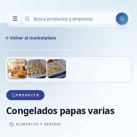
Buscar
Volver al marketplace
Copiar
Compart
Compa
Deslizá para ver más imágenes
1
/
3
VER
Compa
Compa
Compa
PRODUCTO
Congelados papas varias
ALIMENTOS Y BEBIDAS