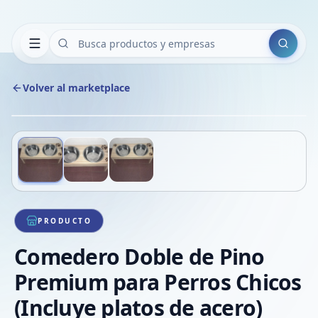
Buscar
Volver al marketplace
Copiar
Compart
Compa
Deslizá para ver más imágenes
1
/
3
VER
Compa
Compa
Compa
PRODUCTO
Comedero Doble de Pino
Premium para Perros Chicos
(Incluye platos de acero)