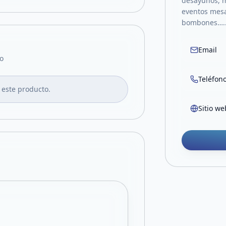
desayunos, m
eventos mesa
bombones….
Email
o
Teléfon
 este producto.
Sitio we