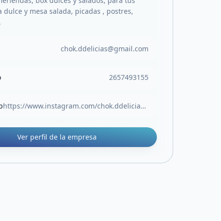
eriendas, box dulces y salados, para tus
 dulce y mesa salada, picadas , postres,
.
chok.ddelicias@gmail.com
o
2657493155
b
https://www.instagram.com/chok.ddelicias?igsh=MTlia3l2NnZkdHdiMQ==
Ver perfil de la empresa