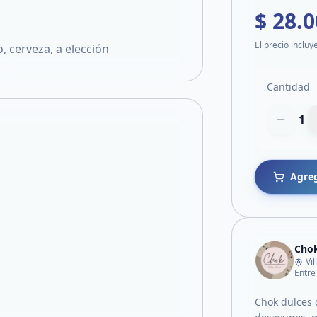
$ 28.
El precio incluy
, cerveza, a elección
Cantidad
1
Agreg
Chok
Vi
Entre
Chok dulces d