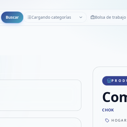
Buscar
Cargando categorías
Bolsa de trabajo
CATEGORÍAS
Limpiar
Cargando categorías...
Copiar link
Compartir producto
Compartir por WhatsApp
PROD
VER EN PANTALLA COMPLETA
Compartir por mail
Com
Compartir en Facebook
Compartir en X
CHOK
HOGAR