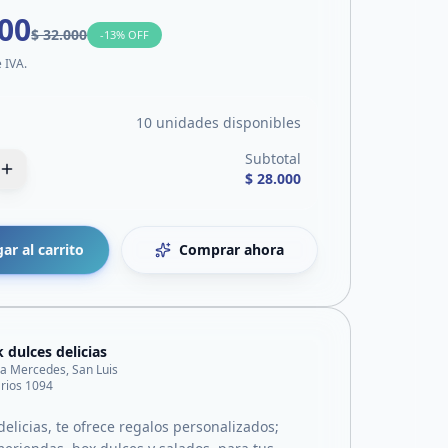
000
$ 32.000
-
13
% OFF
e IVA.
10 unidades disponibles
Subtotal
$ 28.000
ar al carrito
Comprar ahora
 dulces delicias
lla Mercedes, San Luis
 rios 1094
elicias, te ofrece regalos personalizados;