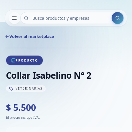
Buscar
Volver al marketplace
Copiar
Compart
Compa
1
/
1
VER
Compa
PRODUCTO
Compa
Collar Isabelino N° 2
Compa
VETERINARIAS
$ 5.500
El precio incluye IVA.